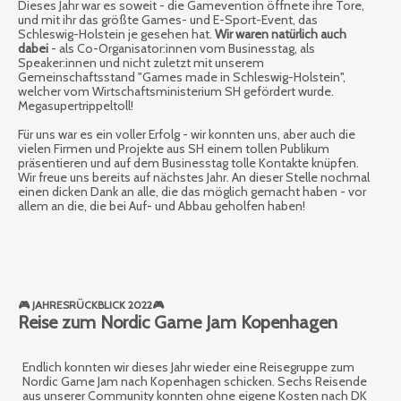
Dieses Jahr war es soweit - die Gamevention öffnete ihre Tore,
und mit ihr das größte Games- und E-Sport-Event, das
Schleswig-Holstein je gesehen hat.
Wir waren natürlich auch
dabei
- als Co-Organisator:innen vom Businesstag, als
Speaker:innen und nicht zuletzt mit unserem
Gemeinschaftsstand "Games made in Schleswig-Holstein",
welcher vom Wirtschaftsministerium SH gefördert wurde.
Megasupertrippeltoll!
Für uns war es ein voller Erfolg - wir konnten uns, aber auch die
vielen Firmen und Projekte aus SH einem tollen Publikum
präsentieren und auf dem Businesstag tolle Kontakte knüpfen.
Wir freue uns bereits auf nächstes Jahr. An dieser Stelle nochmal
einen dicken Dank an alle, die das möglich gemacht haben - vor
allem an die, die bei Auf- und Abbau geholfen haben!
🎮 JAHRESRÜCKBLICK 2022🎮
Reise zum Nordic Game Jam Kopenhagen
Endlich konnten wir dieses Jahr wieder eine Reisegruppe zum
Nordic Game Jam nach Kopenhagen schicken. Sechs Reisende
aus unserer Community konnten ohne eigene Kosten nach DK