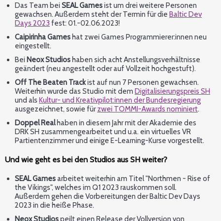
Das Team bei
SEAL Games
ist um drei weitere Personen
gewachsen. Außerdem steht der Termin für die
Baltic Dev
Days 2023
fest: 01.-02.06.2023!
Caipirinha Games
hat zwei Games Programmierer:innen neu
eingestellt.
Bei
Neox Studios
haben sich acht Anstellungsverhältnisse
geändert (neu angestellt oder auf Vollzeit hochgestuft).
Off The Beaten Track
ist auf nun 7 Personen gewachsen.
Weiterhin wurde das Studio mit dem
Digitalisierungspreis SH
und als
Kultur- und Kreativpilot:innen der Bundesregierung
ausgezeichnet, sowie für
zwei TOMMI-Awards nominiert
.
Doppel Real
haben in diesem Jahr mit der Akademie des
DRK SH zusammengearbeitet und u.a. ein virtuelles VR
Partientenzimmer und einige E-Learning-Kurse vorgestellt.
Und wie geht es bei den Studios aus SH weiter?
SEAL Games
arbeitet weiterhin am Titel "Northmen - Rise of
the Vikings", welches im Q1 2023 rauskommen soll.
Außerdem gehen die Vorbereitungen der Baltic Dev Days
2023 in die heiße Phase.
Neox Studios
peilt einen Release der Vollversion von