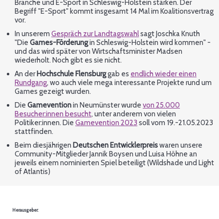
Branche und E-Sport in Schleswig-Holstein stärken. Der
Begriff "E-Sport" kommt insgesamt 14 Mal im Koalitionsvertrag
vor.
In unserem
Gespräch zur Landtagswahl
sagt Joschka Knuth
"Die
Games-Förderung
in Schleswig-Holstein wird kommen" -
und das wird später von Wirtschaftsminister Madsen
wiederholt. Noch gibt es sie nicht.
An der
Hochschule Flensburg
gab es
endlich wieder einen
Rundgang
, wo auch viele mega interessante Projekte rund um
Games gezeigt wurden.
Die
Gamevention
in Neumünster wurde
von 25.000
Besucher:innen besucht
, unter anderem von vielen
Politiker:innen. Die
Gamevention 2023
soll vom 19.-21.05.2023
stattfinden.
Beim diesjährigen
Deutschen Entwicklerpreis
waren unsere
Community-Mitglieder Jannik Boysen und Luisa Höhne an
jeweils einem nominierten Spiel beteiligt (Wildshade und Light
of Atlantis)
Herausgeber: