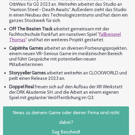
OrbWars für Q2 2023 an. Weiterhin arbeitet das Studio an
"Harrison Steel - Death Awaits". Außerdem zieht das Studio
in einen Neubau des Technologiezentrums und hat dann ein
ganzes Stockwerk für sich.
Off The Beaten Track
arbeitet gemeinsam mit der
Fachhochschule Frankfurt am narrativen Spiel "
Fallbeispiel
Thomas
" und hat ein weiteres Projekt gestartet.
Caipirinha Games
arbeitet an diversen Portierungsprojekten,
einem neuen VR-Serious Game im medizinischen Bereich
und führt Gespräche mit potentiellen neuen
Mitarbeiter:innen.
Storyyeller Games
arbeitet weiterhin an CLOCKWORLD und
peilt einen Release 2023 an.
Doppel Real
freuen sich auf den Aufbau der XR Werkstatt
der DRK Akademie SH, und die Arbeit an einem eigenen
Spiel mit geplanter Veröffentlichung im Q3.
News zu deinem Game oder deiner Firma sind nicht
dabei?
Sag Bescheid!