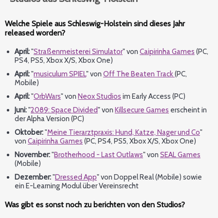
Welche Spiele aus Schleswig-Holstein sind dieses Jahr
released worden?
April:
"
Straßenmeisterei Simulator
" von
Caipirinha Games
(PC,
PS4, PS5, Xbox X/S, Xbox One)
April:
"
musiculum SPIEL
" von
Off The Beaten Track
(PC,
Mobile)
April:
"
OrbWars
" von
Neox Studios
im Early Access (PC)
Juni:
"
2089: Space Divided
" von
Killsecure Games
erscheint in
der Alpha Version (PC)
Oktober:
"
Meine Tierarztpraxis: Hund, Katze, Nager und Co
"
von
Caipirinha Games
(PC, PS4, PS5, Xbox X/S, Xbox One)
November:
"
Brotherhood - Last Outlaws
" von
SEAL Games
(Mobile)
Dezember:
"
Dressed App
" von Doppel Real (Mobile) sowie
ein E-Learning Modul über Vereinsrecht
Was gibt es sonst noch zu berichten von den Studios?