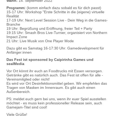
Wann:
14. September 2022
Programm:
(komm einfach dazu sobald es für dich passt)
15-17 Uhr: Workshop "Erste Schritte in die (eigene) virtuelle
Realität
17-19 Uhr: Next Level Session Live - Dein Weg in die Games-
Branche
19 Uhr: Begrüßung und Eröffnung, freier Teil + Party
19:15 Uhr: Smash Bros Live-Turnier, organisiert von Northern
Impact Zone
21 Uhr: Live Musik von One Player Mode
Dazu gibt es Samstag 16-17:30 Uhr: Gamedevelopment für
Anfänger:innen
Das Fest ist sponsored by Caipirinha Games und
sealMedia
Vor Ort könnt ihr euch an Foodtrucks mit Essen versorgen.
Getränke gibt es natürlich auch. Das Fest ist offen für alle -
Vereinsmitglied oder nicht!
Es wird vor Ort Desinfektionsmittel geben. Wir empfehlen das
Tragen von Masken im Innenraum. Es gibt auch einen
Außenbereich.
PS: meldet euch gern bei uns, wenn ihr euer Spiel ausstellen
möchtet - es muss kein professioneller Release sein, auch
Gamejam-Titel sind cool!
Viele Grüße!